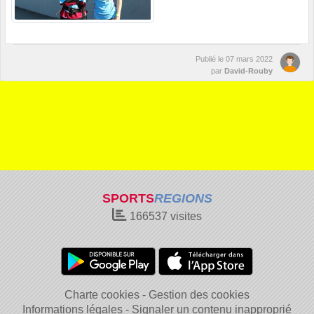
Publié le
07 mars 2022
par
David-Rouby
SPORTS
REGIONS
166537
visites
Charte cookies
Gestion des cookies
Informations légales
Signaler un contenu inapproprié