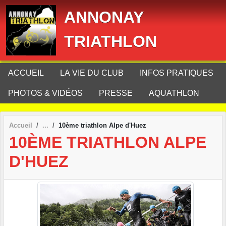
Panneau de gestion des cookies
ANNONAY
TRIATHLON
ACCUEIL
LA VIE DU CLUB
INFOS PRATIQUES
PHOTOS & VIDÉOS
PRESSE
AQUATHLON
Accueil
10ème triathlon Alpe d'Huez
10ÈME TRIATHLON ALPE
D'HUEZ