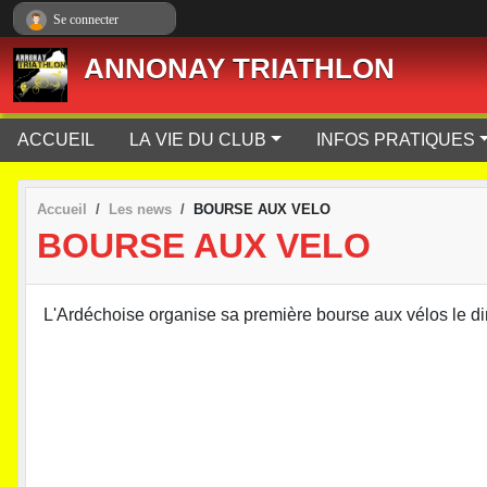
Panneau de gestion des cookies
Se connecter
ANNONAY TRIATHLON
ACCUEIL
LA VIE DU CLUB
INFOS PRATIQUES
Accueil
Les news
BOURSE AUX VELO
BOURSE AUX VELO
L'Ardéchoise organise sa première bourse aux vélos le di