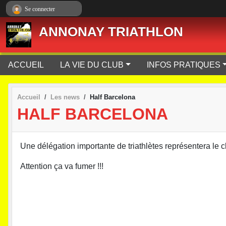
Panneau de gestion des cookies
Se connecter
ANNONAY TRIATHLON
ACCUEIL
LA VIE DU CLUB
INFOS PRATIQUES
Accueil
Les news
Half Barcelona
HALF BARCELONA
Une délégation importante de triathlètes représentera le 
Attention ça va fumer !!!