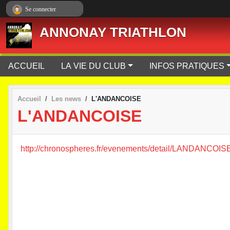
Panneau de gestion des cookies
Se connecter
ANNONAY TRIATHLON
ACCUEIL
LA VIE DU CLUB
INFOS PRATIQUES
Accueil
Les news
L'ANDANCOISE
L'ANDANCOISE
http://chronospheres.fr/evenements/detail/LANDANCOIS