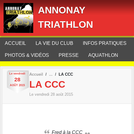
Panneau de gestion des cookies
ANNONAY
TRIATHLON
ACCUEIL
LA VIE DU CLUB
INFOS PRATIQUES
PHOTOS & VIDÉOS
PRESSE
AQUATHLON
Le
vendredi
Accueil
LA CCC
28
LA CCC
AOÛT
2015
Le
vendredi
28
août
2015
Fred à la CCC