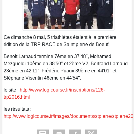
Ce dimanche 8 mai, 5 triathlètes étaient à la première
édition de la TRP RACE de Saint pierre de Boeuf.
Benoit Larnaud termine 7ème en 37'48'', Mohamed
Mezgueldi 10ème en 38'50'' et 2ème V2, Bertrand Larnaud
23ème en 42'11'', Frédéric Puaux 39ème en 44'01'' et
Stéphane Visentin 46ème en 44'54''.
le site :
http://www.logicourse.fr/inscriptions/126-
trp2016.html
les résultats :
http://www.logicourse.fr/images/documents/stpierre/stpierre2