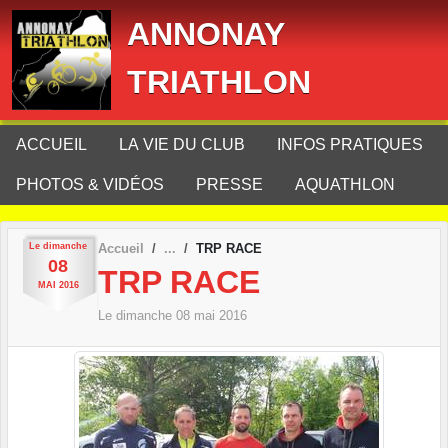
Panneau de gestion des cookies
ANNONAY
TRIATHLON
ACCUEIL
LA VIE DU CLUB
INFOS PRATIQUES
PHOTOS & VIDÉOS
PRESSE
AQUATHLON
Le
dimanche
Accueil
TRP RACE
08
TRP RACE
MAI
2016
Le
dimanche
08
mai
2016