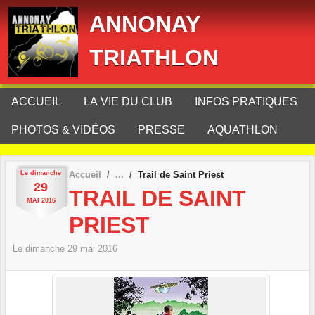
Panneau de gestion des cookies
ANNONAY
TRIATHLON
ACCUEIL
LA VIE DU CLUB
INFOS PRATIQUES
PHOTOS & VIDÉOS
PRESSE
AQUATHLON
Le
dimanche
Accueil
Trail de Saint Priest
29
TRAIL DE SAINT
MAI
2016
PRIEST
Le
dimanche
29
mai
2016