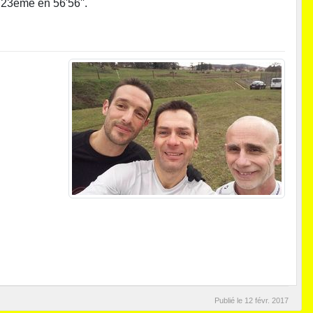
23ème en 56'56''.
Publié le
12 févr. 2017