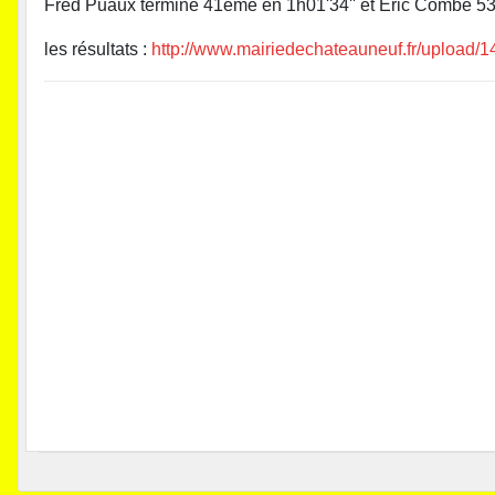
Fred Puaux termine 41ème en 1h01'34'' et Eric Combe 53è
les résultats :
http://www.mairiedechateauneuf.fr/up