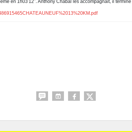
me en 1h03'12''. Anthony Chabal les accompagnait, il termine 
load/1486915465CHATEAUNEUF%2013%20KM.pdf