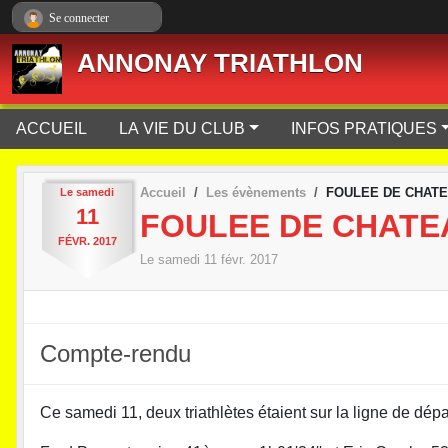
Panneau de gestion des cookies
Se connecter
ANNONAY TRIATHLON
ACCUEIL
LA VIE DU CLUB
INFOS PRATIQUES
Accueil
Les évènements
FOULEE DE CHAT
Le
samedi
11
FOULEE DE CHAT
FÉVR.
2017
Le
samedi
11
févr.
2017
Compte-rendu
Ce samedi 11, deux triathlètes étaient sur la ligne de d