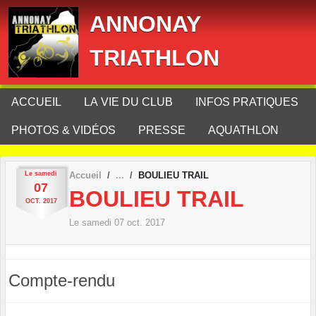
Panneau de gestion des cookies
ANNONAY
TRIATHLON
ACCUEIL
LA VIE DU CLUB
INFOS PRATIQUES
PHOTOS & VIDÉOS
PRESSE
AQUATHLON
Le
samedi
Accueil
BOULIEU TRAIL
07
BOULIEU TRAIL
OCT.
2017
Le
samedi
07
oct.
2017
Compte-rendu