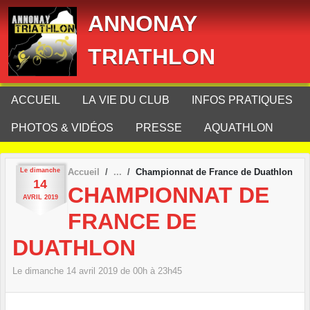
Panneau de gestion des cookies
ANNONAY
TRIATHLON
ACCUEIL
LA VIE DU CLUB
INFOS PRATIQUES
PHOTOS & VIDÉOS
PRESSE
AQUATHLON
Le
dimanche
Accueil
Championnat de France de Duathlon
14
CHAMPIONNAT DE
AVRIL
2019
FRANCE DE
DUATHLON
Le
dimanche
14
avril
2019
de 00h à 23h45