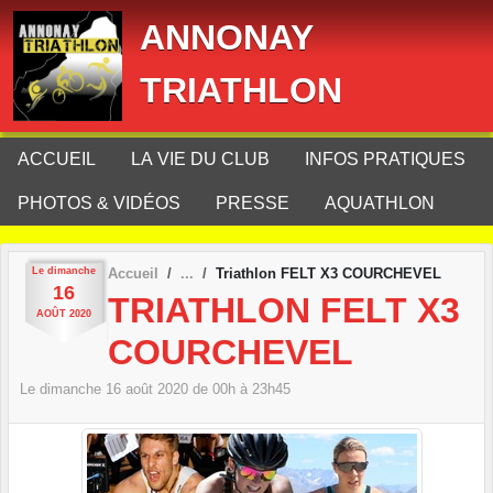
Panneau de gestion des cookies
ANNONAY
TRIATHLON
ACCUEIL
LA VIE DU CLUB
INFOS PRATIQUES
PHOTOS & VIDÉOS
PRESSE
AQUATHLON
Le
dimanche
Accueil
Triathlon FELT X3 COURCHEVEL
16
TRIATHLON FELT X3
AOÛT
2020
COURCHEVEL
Le
dimanche
16
août
2020
de 00h à 23h45