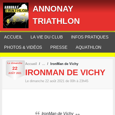
Panneau de gestion des cookies
ANNONAY
TRIATHLON
ACCUEIL
LA VIE DU CLUB
INFOS PRATIQUES
PHOTOS & VIDÉOS
PRESSE
AQUATHLON
Le
dimanche
Accueil
IronMan de Vichy
22
IRONMAN DE VICHY
AOÛT
2021
Le
dimanche
22
août
2021
de 00h à 23h45
IronMan de Vichy