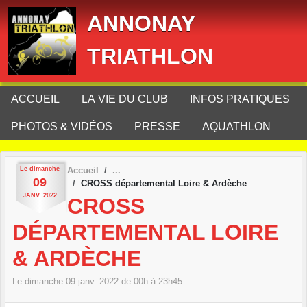
Panneau de gestion des cookies
ANNONAY
TRIATHLON
ACCUEIL
LA VIE DU CLUB
INFOS PRATIQUES
PHOTOS & VIDÉOS
PRESSE
AQUATHLON
Le
dimanche
Accueil
09
CROSS départemental Loire & Ardèche
JANV.
2022
CROSS
DÉPARTEMENTAL LOIRE
& ARDÈCHE
Le
dimanche
09
janv.
2022
de 00h à 23h45