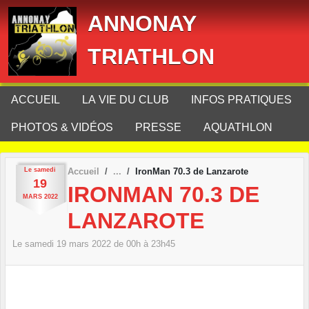
Panneau de gestion des cookies
ANNONAY
TRIATHLON
ACCUEIL
LA VIE DU CLUB
INFOS PRATIQUES
PHOTOS & VIDÉOS
PRESSE
AQUATHLON
Le
samedi
Accueil
IronMan 70.3 de Lanzarote
19
IRONMAN 70.3 DE
MARS
2022
LANZAROTE
Le
samedi
19
mars
2022
de 00h à 23h45