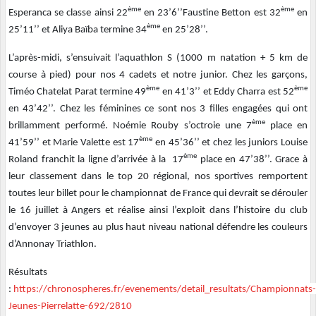
ème
ème
Esperanca se classe ainsi 22
en 23’6’’Faustine Betton est 32
en
ème
25’11’’ et Aliya Baïba termine 34
en 25’28’’.
L’après-midi, s’ensuivait l’aquathlon S (1000 m natation + 5 km de
course à pied) pour nos 4 cadets et notre junior. Chez les garçons,
ème
ème
Timéo Chatelat Parat termine 49
en 41’3’’ et Eddy Charra est 52
en 43’42’’. Chez les féminines ce sont nos 3 filles engagées qui ont
ème
brillamment performé. Noémie Rouby s’octroie une 7
place en
ème
41’59’’ et Marie Valette est 17
en 45’36’’ et chez les juniors Louise
ème
Roland franchit la ligne d’arrivée à la 17
place en 47’38’’. Grace à
leur classement dans le top 20 régional, nos sportives remportent
toutes leur billet pour le championnat de France qui devrait se dérouler
le 16 juillet à Angers et réalise ainsi l’exploit dans l’histoire du club
d’envoyer 3 jeunes au plus haut niveau national défendre les couleurs
d’Annonay Triathlon.
Résultats
:
https://chronospheres.fr/evenements/detail_resultats/Championnats-
Jeunes-Pierrelatte-692/2810