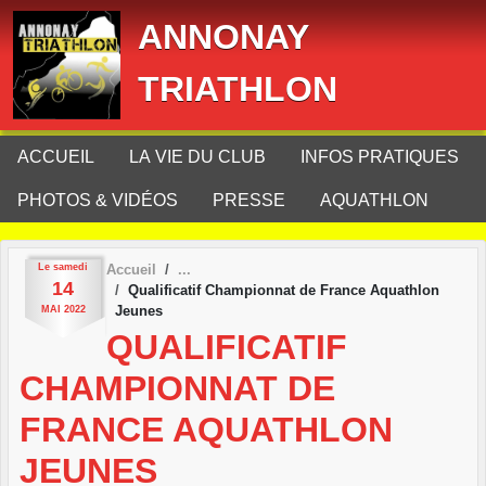
Panneau de gestion des cookies
ANNONAY
TRIATHLON
ACCUEIL
LA VIE DU CLUB
INFOS PRATIQUES
PHOTOS & VIDÉOS
PRESSE
AQUATHLON
Le
samedi
Accueil
14
Qualificatif Championnat de France Aquathlon
Jeunes
MAI
2022
QUALIFICATIF
CHAMPIONNAT DE
FRANCE AQUATHLON
JEUNES