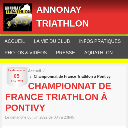
Panneau de gestion des cookies
ANNONAY
TRIATHLON
ACCUEIL
LA VIE DU CLUB
INFOS PRATIQUES
PHOTOS & VIDÉOS
PRESSE
AQUATHLON
Le
dimanche
Accueil
05
Championnat de France Triathlon à Pontivy
JUIN
2022
CHAMPIONNAT DE
FRANCE TRIATHLON À
PONTIVY
Le
dimanche
05
juin
2022
de 00h à 23h45