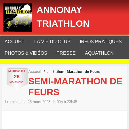
Panneau de gestion des cookies
ANNONAY
TRIATHLON
ACCUEIL
LA VIE DU CLUB
INFOS PRATIQUES
PHOTOS & VIDÉOS
PRESSE
AQUATHLON
Le
dimanche
Accueil
Semi-Marathon de Feurs
26
SEMI-MARATHON DE
MARS
2023
FEURS
Le
dimanche
26
mars
2023
de 00h à 23h45