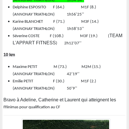
(ANNONAY TRIATHLON) 1h54’34’’
Delphine ESPOSITO F (64.) M1F (8.)
(ANNONAY TRIATHLON) 1h56’25’’
Karine BLANCHET F (71.) M3F (14.)
(ANNONAY TRIATHLON) 1h58’53’’
TEAM
Séverine COSTE F (108.) M3F (19.) (
L'APPART FITNESS
) 2h12’07’’
10 km
Maxime PETIT M (73.) M2M (15.)
(ANNONAY TRIATHLON) 42’19’’
Emilie PETIT F (30.) M1F (2.)
(ANNONAY TRIATHLON) 50’9’’
Bravo à Adeline, Catherine et Laurent qui atteignent les
m
inimas pour qualification au CF