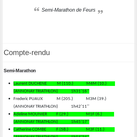
Semi-Marathon de Feurs
Compte-rendu
Semi-Marathon
Laurent DUCHENE M (110.) M4M (10.)
(ANNONAY TRIATHLON) 1h31’16’’
Frederic PUAUX M (205.) M3M (39.)
(ANNONAY TRIATHLON) 1h42’11’’
Adeline MOUNIER F (29.) M1F (6.)
(ANNONAY TRIATHLON) 1h45’17’’
Catherine COMBE F (58.) M3F (11.)