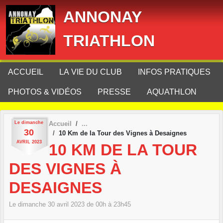
Panneau de gestion des cookies
ANNONAY
TRIATHLON
ACCUEIL
LA VIE DU CLUB
INFOS PRATIQUES
PHOTOS & VIDÉOS
PRESSE
AQUATHLON
Le
dimanche
Accueil
30
10 Km de la Tour des Vignes à Desaignes
AVRIL
2023
10 KM DE LA TOUR
DES VIGNES À
DESAIGNES
Le
dimanche
30
avril
2023
de 00h à 23h45