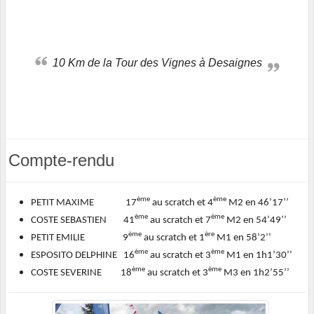
10 Km de la Tour des Vignes à Desaignes
Compte-rendu
ème
ème
PETIT MAXIME 17
au scratch et 4
M2 en 46’17’’
ème
ème
COSTE SEBASTIEN 41
au scratch et 7
M2 en 54’49’’
ème
ère
PETIT EMILIE 9
au scratch et 1
M1 en 58’2’’
ème
ème
ESPOSITO DELPHINE 16
au scratch et 3
M1 en 1h1’30’’
ème
ème
COSTE SEVERINE 18
au scratch et 3
M3 en 1h2’55’’