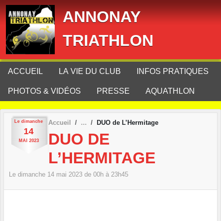
Panneau de gestion des cookies
ANNONAY
TRIATHLON
ACCUEIL
LA VIE DU CLUB
INFOS PRATIQUES
PHOTOS & VIDÉOS
PRESSE
AQUATHLON
Le
dimanche
Accueil
DUO de L’Hermitage
14
DUO DE
MAI
2023
L’HERMITAGE
Le
dimanche
14
mai
2023
de 00h à 23h45