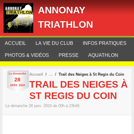
Panneau de gestion des cookies
ANNONAY
TRIATHLON
ACCUEIL
LA VIE DU CLUB
INFOS PRATIQUES
PHOTOS & VIDÉOS
PRESSE
AQUATHLON
Le
dimanche
Accueil
Trail des Neiges à St Regis du Coin
28
TRAIL DES NEIGES À
JANV.
2024
ST REGIS DU COIN
Le
dimanche
28
janv.
2024
de 00h à 23h45