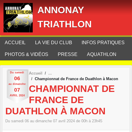
Panneau de gestion des cookies
ANNONAY
TRIATHLON
ACCUEIL
LA VIE DU CLUB
INFOS PRATIQUES
PHOTOS & VIDÉOS
PRESSE
AQUATHLON
Du
samedi
Accueil
06
Championnat de France de Duathlon à Macon
au
dimanche
CHAMPIONNAT DE
07
AVRIL
2024
FRANCE DE
DUATHLON À MACON
Du
samedi
06
au
dimanche
07
avril
2024
de 00h à 23h45