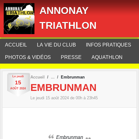
Panneau de gestion des cookies
ANNONAY
TRIATHLON
ACCUEIL
LA VIE DU CLUB
INFOS PRATIQUES
PHOTOS & VIDÉOS
PRESSE
AQUATHLON
Le
jeudi
Accueil
Embrunman
15
EMBRUNMAN
AOÛT
2024
Le
jeudi
15
août
2024
de 00h à 23h45
Embrunman