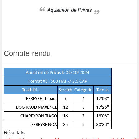
Aquathlon de Privas
Compte-rendu
Aquatlon de Privas le 06/10/2024
Format XS : 500 NAT // 2,5 CAP
Triathlète
Scratch
Catégorie
Temps
FEREYRE Thibaut
9
4
17'03''
BOGIRAUD MAXENCE
12
3
17'26''
CHAREYRON TIAGO
18
7
19'06''
FEREYRE NOA
35
8
30'38''
Résultats