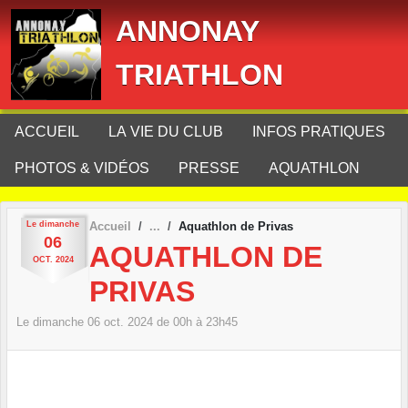
Panneau de gestion des cookies
ANNONAY
TRIATHLON
ACCUEIL
LA VIE DU CLUB
INFOS PRATIQUES
PHOTOS & VIDÉOS
PRESSE
AQUATHLON
Le
dimanche
Accueil
Aquathlon de Privas
06
AQUATHLON DE
OCT.
2024
PRIVAS
Le
dimanche
06
oct.
2024
de 00h à 23h45