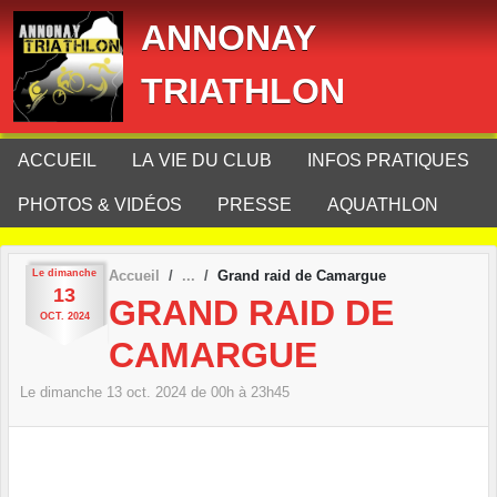
Panneau de gestion des cookies
ANNONAY
TRIATHLON
ACCUEIL
LA VIE DU CLUB
INFOS PRATIQUES
PHOTOS & VIDÉOS
PRESSE
AQUATHLON
Le
dimanche
Accueil
Grand raid de Camargue
13
GRAND RAID DE
OCT.
2024
CAMARGUE
Le
dimanche
13
oct.
2024
de 00h à 23h45