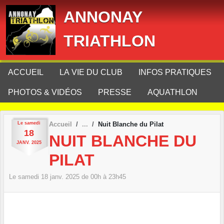
Panneau de gestion des cookies
ANNONAY
TRIATHLON
ACCUEIL
LA VIE DU CLUB
INFOS PRATIQUES
PHOTOS & VIDÉOS
PRESSE
AQUATHLON
Le
samedi
Accueil
Nuit Blanche du Pilat
18
NUIT BLANCHE DU
JANV.
2025
PILAT
Le
samedi
18
janv.
2025
de 00h à 23h45