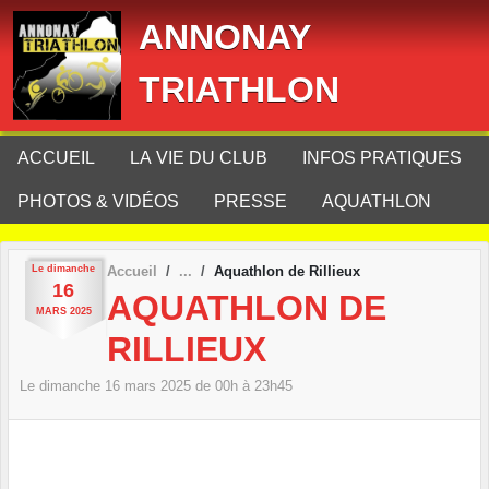
Panneau de gestion des cookies
ANNONAY
TRIATHLON
ACCUEIL
LA VIE DU CLUB
INFOS PRATIQUES
PHOTOS & VIDÉOS
PRESSE
AQUATHLON
Le
dimanche
Accueil
Aquathlon de Rillieux
16
AQUATHLON DE
MARS
2025
RILLIEUX
Le
dimanche
16
mars
2025
de 00h à 23h45