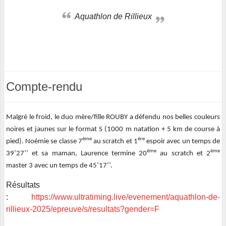
Aquathlon de Rillieux
Compte-rendu
Malgré le froid, le duo mère/fille ROUBY a défendu nos belles couleurs
noires et jaunes sur le format S (1000 m natation + 5 km de course à
ème
ère
pied). Noémie se classe 7
au scratch et 1
espoir avec un temps de
ème
ème
39’27’’ et sa maman, Laurence termine 20
au scratch et 2
master 3 avec un temps de 45’17’’.
Résultats
:
https://www.ultratiming.live/evenement/aquathlon-de-
rillieux-2025/epreuve/s/resultats?gender=F