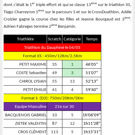
er
ème
dont c’était le 1
triple effort et qui se classe 13
sur le triathlon XS,
ème
Tiago Charreyron 5
sur le parcours S et sur le CrossDuathlon, Adèle
ème
Croizier gagne la course chez les filles et Jeanne Bourgaud est 3
.
ème
Adrien Fabreges termine 2
Benjamin.
Triathlète
Scratch
Catégorie
Temps
Triathlon du Dauphiné le 04/05
Format XS : 450m/12Km/2,5Km
PETIT MAXIME
35
1
46'05''
COSTE Sebastien
49
3
51'07''
CHIROL LYSIAN
55
13
52'13''
PETIT EMILIE
41
4
59'40''
Format S (D3): 750m/20Km/5Km
Equipe Masculine
21e sur 30
BACQUENOIS GABRIEL
33
5
1h'06'09''
ZIETEK VALENTIN
87
12
1h11'28''
CROS CLÉMENT
113
5
1h15'31''