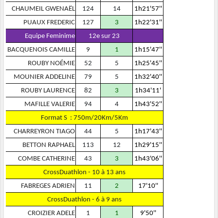
CHAUMEIL GWENAËL
124
14
1h21'57''
PUAUX FREDERIC
127
3
1h22'31''
Equipe Feminime
12e sur 23
BACQUENOIS CAMILLE
9
1
1h15'47''
ROUBY NOÉMIE
52
5
1h25'45''
MOUNIER ADDELINE
79
5
1h32'40''
ROUBY LAURENCE
82
3
1h34'11'
MAFILLE VALERIE
94
4
1h43'52''
Format S : 750m/20Km/5Km
CHARREYRON TIAGO
44
5
1h17'43''
BETTON RAPHAEL
113
12
1h29'15''
COMBE CATHERINE
43
3
1h43'06''
CrossDuathlon - 10 à 13 ans
FABREGES ADRIEN
11
2
17'10''
CrossDuathlon - 6 à 9 ans
CROIZIER ADELE
1
1
9'50''