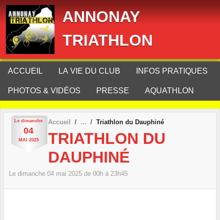
Panneau de gestion des cookies
ANNONAY
TRIATHLON
ACCUEIL
LA VIE DU CLUB
INFOS PRATIQUES
PHOTOS & VIDÉOS
PRESSE
AQUATHLON
Le
dimanche
Accueil
Triathlon du Dauphiné
04
TRIATHLON DU
MAI
2025
DAUPHINÉ
Le
dimanche
04
mai
2025
de 00h à 23h45