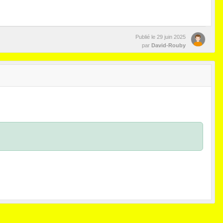
Publié le
29 juin 2025
par
David-Rouby