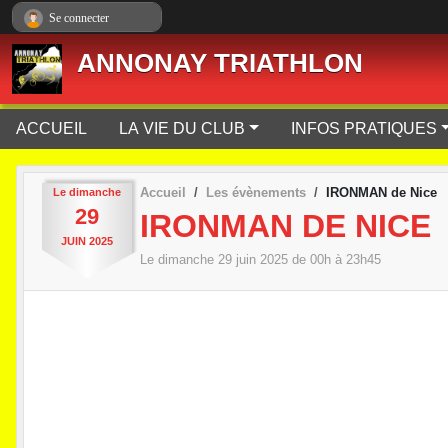
Panneau de gestion des cookies
Se connecter
ANNONAY TRIATHLON
ACCUEIL
LA VIE DU CLUB
INFOS PRATIQUES
Accueil
Les évènements
IRONMAN de Nice
Le
dimanche
29
IRONMAN DE NICE
JUIN
2025
Le
dimanche
29
juin
2025
de 00h à 23h45