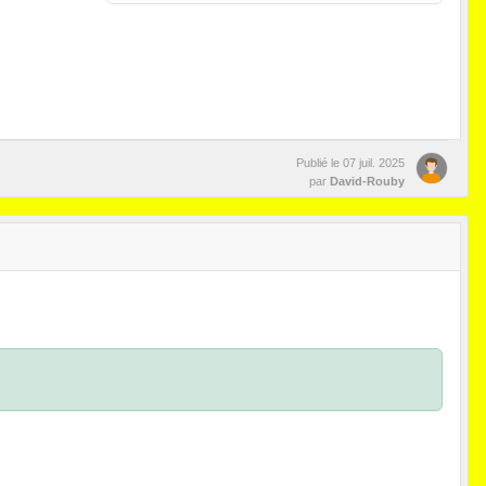
Publié le
07 juil. 2025
par
David-Rouby