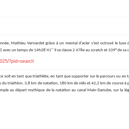
née, Mathieu Vernardet grâce à un mental d’acier s’est octroyé le luxe de
e
 avec un temps de 14h28’41’’ il se classe 2 478e au scratch et 339
de sa c
/2025/?pid=search
 soit en tant que triathlète, en tant que supporter sur le parcours ou en t
s du triathlon. 3,8 km de natation, 180 km de vélo et 42,2 km de course à pi
exemple au départ mythique de la natation au canal Main-Danube, sur la lég