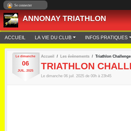
Panneau de gestion des cookies
Se connecter
ANNONAY TRIATHLON
ACCUEIL
LA VIE DU CLUB
INFOS PRATIQUES
Accueil
Les évènements
Triathlon Challenge
Le
dimanche
06
TRIATHLON CHALL
JUIL.
2025
Le
dimanche
06
juil.
2025
de 00h à 23h45