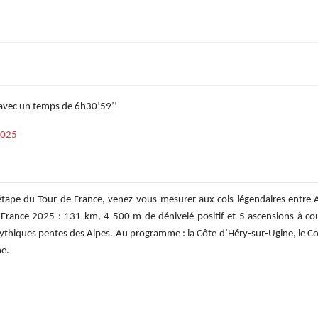
 avec un temps de 6h30’59’’
2025
étape du Tour de France, venez-vous mesurer aux cols légendaires entre Al
France 2025 : 131 km, 4 500 m de dénivelé positif et 5 ascensions à cou
thiques pentes des Alpes. Au programme : la Côte d’Héry-sur-Ugine, le Col 
ne.