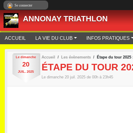
Panneau de gestion des cookies
Se connecter
ANNONAY TRIATHLON
ACCUEIL
LA VIE DU CLUB
INFOS PRATIQUES
Accueil
Les évènements
Étape du tour 2025 :
Le
dimanche
20
ÉTAPE DU TOUR 20
JUIL.
2025
Le
dimanche
20
juil.
2025
de 00h à 23h45