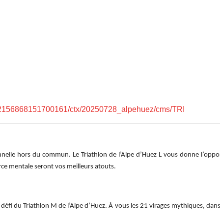
s/2156868151700161/ctx/20250728_alpehuez/cms/TRI
nelle hors du commun. Le Triathlon de l’Alpe d’Huez L vous donne l’oppor
rce mentale seront vos meilleurs atouts.
 le défi du Triathlon M de l’Alpe d’Huez. À vous les 21 virages mythiques, d