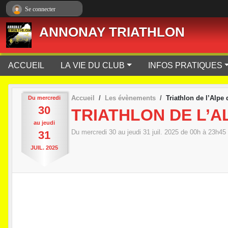
Panneau de gestion des cookies
Se connecter
ANNONAY TRIATHLON
ACCUEIL
LA VIE DU CLUB
INFOS PRATIQUES
Accueil
Les évènements
Triathlon de l’Alpe
Du
mercredi
30
TRIATHLON DE L’A
au
jeudi
Du
mercredi
30
au
jeudi
31
juil.
2025
de 00h à 23h45
31
JUIL.
2025