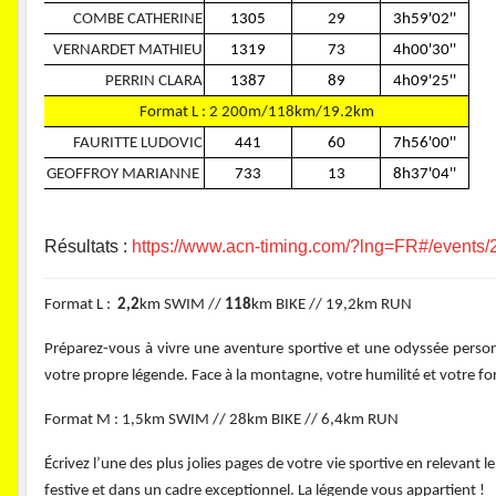
COMBE CATHERINE
1305
29
3h59'02''
VERNARDET MATHIEU
1319
73
4h00'30''
PERRIN CLARA
1387
89
4h09'25''
Format L : 2 200m/118km/19.2km
FAURITTE LUDOVIC
441
60
7h56'00''
GEOFFROY MARIANNE
733
13
8h37'04''
Résultats :
https://www.acn-timing.com/?lng=FR#/event
Format L :
2,2
km SWIM //
118
km BIKE // 19,2km RUN
Préparez-vous à vivre une aventure sportive et une odyssée person
votre propre légende. Face à la montagne, votre humilité et votre fo
Format M : 1,5km SWIM // 28km BIKE // 6,4km RUN
Écrivez l’une des plus jolies pages de votre vie sportive en relevant
festive et dans un cadre exceptionnel. La légende vous appartient !