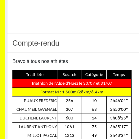
Compte-rendu
Bravo à tous nos athlètes
Triathlète
Scratch
Catégorie
Temps
Triathlon de l'Alpe d'Huez le 30/07 et 31/07
Format M : 1 500m/28km/6.4km
PUAUX FRÉDÉRIC
256
10
2h46'01''
CHAUMEIL GWENAEL
307
63
2h50'00''
DUCHENE LAURENT
600
14
3h08'25''
LAURENT ANTHONY
1061
75
3h35'17''
MILLOT PASCAL
1213
49
3h48'34''