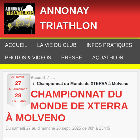
Panneau de gestion des cookies
ANNONAY
TRIATHLON
ACCUEIL
LA VIE DU CLUB
INFOS PRATIQUES
PHOTOS & VIDÉOS
PRESSE
AQUATHLON
Du
samedi
Accueil
27
Championnat du Monde de XTERRA à Molveno
au
dimanche
CHAMPIONNAT DU
28
SEPT.
2025
MONDE DE XTERRA
À MOLVENO
Du
samedi
27
au
dimanche
28
sept.
2025
de 00h à 23h45