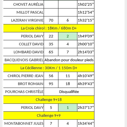
CHOVET AURÉLIA
1h02'25''
MILLOT PASCAL
1h12'54''
LAZERAN VIRGINIE
70
6
1h32'15''
La Croix chirol : 18Km / 680m D+
PERIOL DAVY
22
2
1h49'09''
COLLET DAVID
35
4
2h00'10''
LOMBARD DAVID
65
7
2h14'03''
BACQUENOIS GABRIEL
Abandon pour douleur pieds
La Cécilienne : 30Km / 1 150m D+
CHIROL PIERRE-JEAN
56
11
4h10'49''
BROT ROMAIN
95
18
4h39'43''
POURCHAS CHRISTÈLE
Disqualifiée
Challenge 9+18
PERIOL DAVY
5
1
2h37'17''
Challenge 9+9
MONTABONNET JULES
7
4
1h34'44''