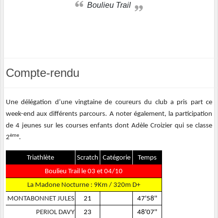
Boulieu Trail
Compte-rendu
Une délégation d’une vingtaine de coureurs du club a pris part ce
week-end aux différents parcours. A noter également, la participation
de 4 jeunes sur les courses enfants dont Adèle Croizier qui se classe
ème
2
.
Triathlète
Scratch
Catégorie
Temps
Boulieu Trail le 03 et 04/10
La Madone Nocturne : 9Km / 320m D+
MONTABONNET JULES
21
47'58''
PERIOL DAVY
23
48'07''