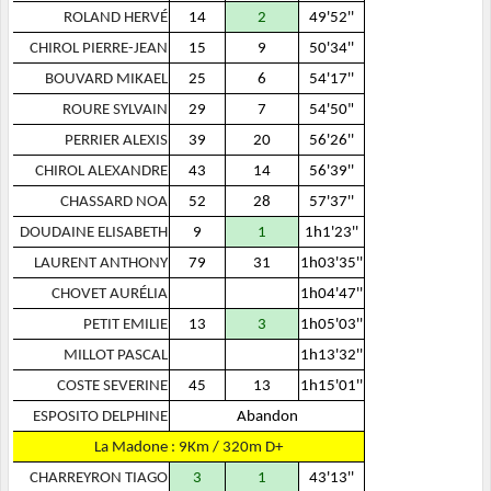
ROLAND HERVÉ
14
2
49'52''
CHIROL PIERRE-JEAN
15
9
50'34''
BOUVARD MIKAEL
25
6
54'17''
ROURE SYLVAIN
29
7
54'50"
PERRIER ALEXIS
39
20
56'26''
CHIROL ALEXANDRE
43
14
56'39''
CHASSARD NOA
52
28
57'37''
DOUDAINE ELISABETH
9
1
1h1'23''
LAURENT ANTHONY
79
31
1h03'35''
CHOVET AURÉLIA
1h04'47''
PETIT EMILIE
13
3
1h05'03''
MILLOT PASCAL
1h13'32''
COSTE SEVERINE
45
13
1h15'01''
ESPOSITO DELPHINE
Abandon
La Madone : 9Km / 320m D+
CHARREYRON TIAGO
3
1
43'13''