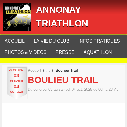
Panneau de gestion des cookies
ANNONAY
TRIATHLON
ACCUEIL
LA VIE DU CLUB
INFOS PRATIQUES
PHOTOS & VIDÉOS
PRESSE
AQUATHLON
Du
vendredi
Accueil
Boulieu Trail
03
BOULIEU TRAIL
au
samedi
04
Du
vendredi
03
au
samedi
04
oct.
2025
de 00h à 23h45
OCT.
2025