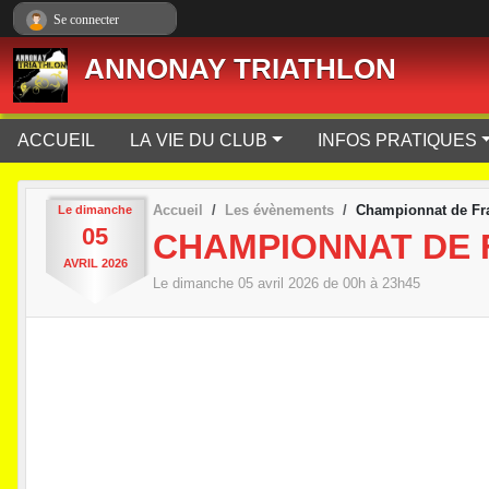
Panneau de gestion des cookies
Se connecter
ANNONAY TRIATHLON
ACCUEIL
LA VIE DU CLUB
INFOS PRATIQUES
Accueil
Les évènements
Championnat de Fr
Le
dimanche
05
CHAMPIONNAT DE 
AVRIL
2026
Le
dimanche
05
avril
2026
de 00h à 23h45