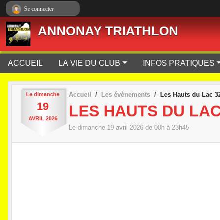
Panneau de gestion des cookies
Se connecter
ANNONAY TRIATHLON
ACCUEIL
LA VIE DU CLUB
INFOS PRATIQUES
Accueil
Les évènements
Les Hauts du Lac 
Le
dimanche
19
LES HAUTS DU LAC
AVRIL
2026
Le
dimanche
19
avril
2026
de 00h à 23h45