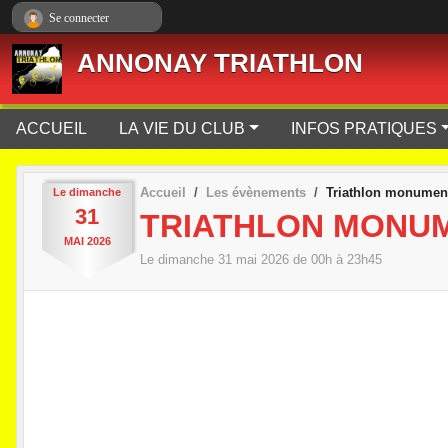
Panneau de gestion des cookies
Se connecter
ANNONAY TRIATHLON
ACCUEIL
LA VIE DU CLUB
INFOS PRATIQUES
Accueil
Les évènements
Triathlon monumen
Le
dimanche
31
TRIATHLON MONUM
MAI
2026
Le
dimanche
31
mai
2026
de 00h à 23h45