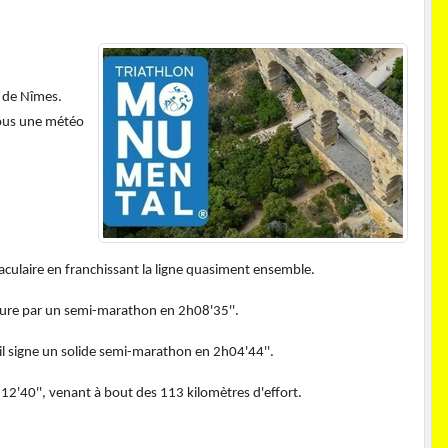
l de Nîmes.
sous une météo
taculaire en franchissant la ligne quasiment ensemble.
clure par un semi-marathon en 2h08'35''.
il signe un solide semi-marathon en 2h04'44''.
h12'40'', venant à bout des 113 kilomètres d'effort.