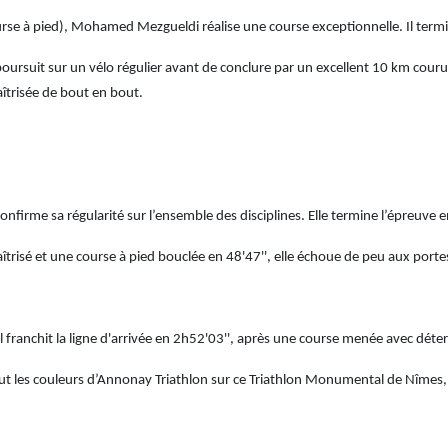
rse à pied), Mohamed Mezgueldi réalise une course exceptionnelle. Il term
il poursuit sur un vélo régulier avant de conclure par un excellent 10 km co
trisée de bout en bout.
onfirme sa régularité sur l’ensemble des disciplines. Elle termine l’épreuve 
aîtrisé et une course à pied bouclée en 48'47'', elle échoue de peu aux porte
franchit la ligne d'arrivée en 2h52'03'', après une course menée avec déter
aut les couleurs d’Annonay Triathlon sur ce Triathlon Monumental de Nîmes,