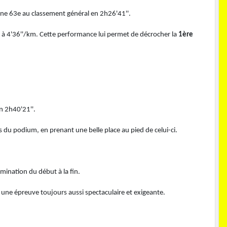
ine 63e au classement général en 2h26'41''.
uru à 4'36''/km. Cette performance lui permet de décrocher la
1ère
en 2h40'21''.
s du podium, en prenant une belle place au pied de celui-ci.
mination du début à la fin.
 une épreuve toujours aussi spectaculaire et exigeante.