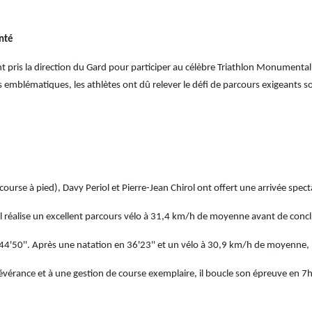
nté
nt pris la direction du Gard pour participer au célèbre Triathlon Monumenta
 emblématiques, les athlètes ont dû relever le défi de parcours exigeants 
ourse à pied), Davy Periol et Pierre-Jean Chirol ont offert une arrivée spec
 il réalise un excellent parcours vélo à 31,4 km/h de moyenne avant de con
4'50''. Après une natation en 36'23'' et un vélo à 30,9 km/h de moyenne, 
ersévérance et à une gestion de course exemplaire, il boucle son épreuve en 7