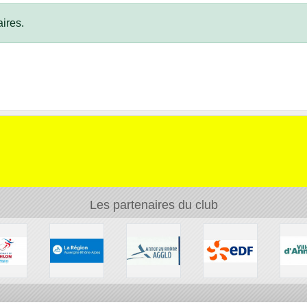
ires.
Les partenaires du club