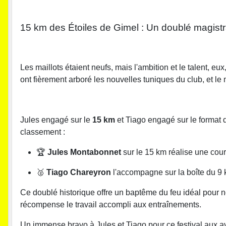
15 km des Étoiles de Gimel : Un doublé magistra
Les maillots étaient neufs, mais l'ambition et le talent, e
ont fièrement arboré les nouvelles tuniques du club, et le moi
Jules engagé sur le
15 km
et Tiago engagé sur le format
classement :
🏆
Jules Montabonnet
sur le 15 km réalise une cours
🥈
Tiago Chareyron
l'accompagne sur la boîte du 9 
Ce doublé historique offre un baptême du feu idéal pour n
récompense le travail accompli aux entraînements.
Un immense bravo à Jules et Tiago pour ce festival aux a