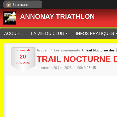
Panneau de gestion des cookies
Se connecter
ANNONAY TRIATHLON
ACCUEIL
LA VIE DU CLUB
INFOS PRATIQUES
Accueil
Les évènements
Trail Nocturne des 
Le
samedi
20
TRAIL NOCTURNE D
JUIN
2026
Le
samedi
20
juin
2026
de 00h à 23h45