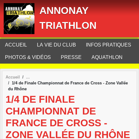
Panneau de gestion des cookies
ANNONAY
TRIATHLON
ACCUEIL
LA VIE DU CLUB
INFOS PRATIQUES
PHOTOS & VIDÉOS
PRESSE
AQUATHLON
Accueil
1/4 de Finale Championnat de France de Cross - Zone Vallée
du Rhône
1/4 DE FINALE
CHAMPIONNAT DE
FRANCE DE CROSS -
ZONE VALLÉE DU RHÔNE