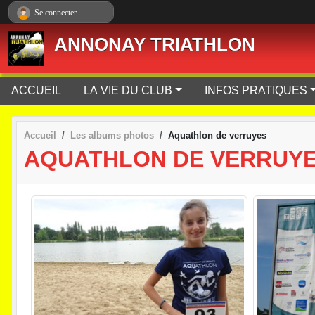
Panneau de gestion des cookies
Se connecter
ANNONAY TRIATHLON
ACCUEIL
LA VIE DU CLUB
INFOS PRATIQUES
Accueil
Les albums photos
Aquathlon de verruyes
AQUATHLON DE VERRUY