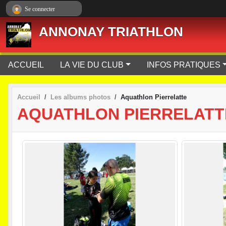
Panneau de gestion des cookies
Se connecter
ANNONAY TRIATHLON
ACCUEIL
LA VIE DU CLUB
INFOS PRATIQUES
Accueil
Les albums photos
Aquathlon Pierrelatte
AQUATHLON PIERRELATT