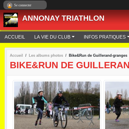
Panneau de gestion des cookies
Se connecter
ANNONAY TRIATHLON
ACCUEIL
LA VIE DU CLUB
INFOS PRATIQUES
Accueil
Les albums photos
Bike&Run de Guillerand-granges
BIKE&RUN DE GUILLERA