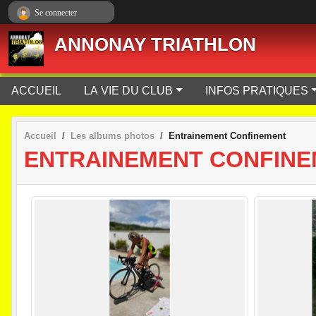
Panneau de gestion des cookies
Se connecter
ANNONAY TRIATHLON
ACCUEIL
LA VIE DU CLUB
INFOS PRATIQUES
Accueil
Les albums photos
Entrainement Confinement
ENTRAINEMENT CONFIN