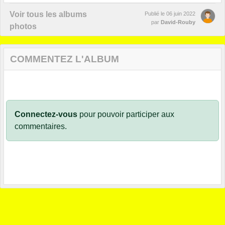
Voir tous les albums
Publié le
06 juin 2022
par
David-Rouby
photos
COMMENTEZ L'ALBUM
Connectez-vous
pour pouvoir participer aux
commentaires.