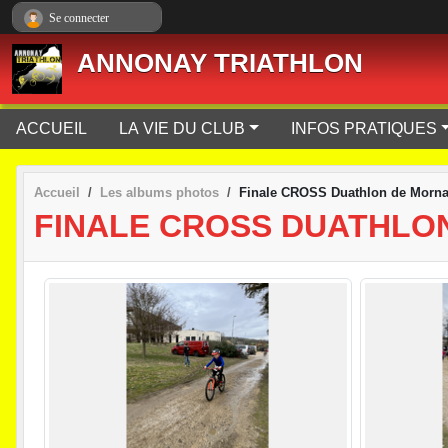
Panneau de gestion des cookies
Se connecter
ANNONAY TRIATHLON
ACCUEIL
LA VIE DU CLUB
INFOS PRATIQUES
Accueil
Les albums photos
Finale CROSS Duathlon de Morna
FINALE CROSS DUATHLO