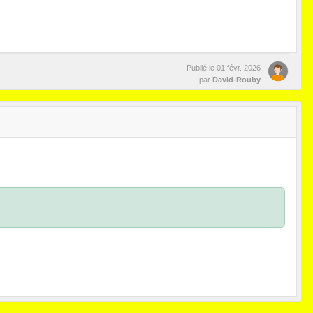
Publié le
01 févr. 2026
par
David-Rouby