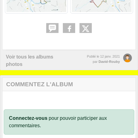
Voir tous les albums
Publié le
12 janv. 2021
par
David-Rouby
photos
COMMENTEZ L'ALBUM
Connectez-vous
pour pouvoir participer aux
commentaires.