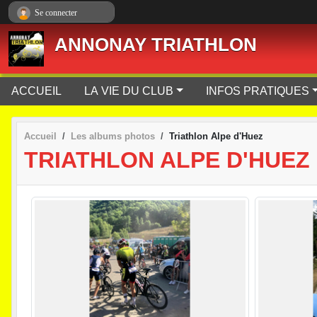
Panneau de gestion des cookies
Se connecter
ANNONAY TRIATHLON
ACCUEIL
LA VIE DU CLUB
INFOS PRATIQUES
Accueil
Les albums photos
Triathlon Alpe d'Huez
TRIATHLON ALPE D'HUEZ