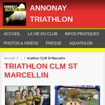
Panneau de gestion des cookies
ANNONAY
TRIATHLON
ACCUEIL
LA VIE DU CLUB
INFOS PRATIQUES
PHOTOS & VIDÉOS
PRESSE
AQUATHLON
Accueil
triathlon CLM St Marcellin
TRIATHLON CLM ST
MARCELLIN