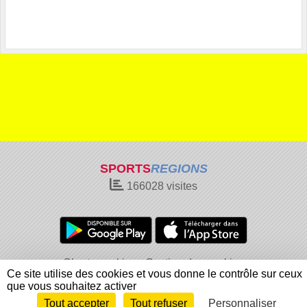
SPORTS
REGIONS
166028
visites
Charte cookies
Gestion des cookies
Ce site utilise des cookies et vous donne le contrôle sur ceux
Informations légales
Signaler un contenu inapproprié
que vous souhaitez activer
Tout accepter
Tout refuser
Personnaliser
Envie de participer ?
Connexion