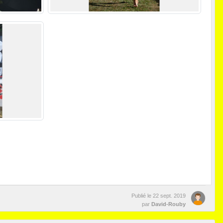
Publié le
22 sept. 2019
par
David-Rouby