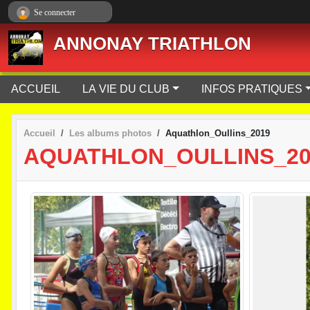
Panneau de gestion des cookies
Se connecter
ANNONAY TRIATHLON
ACCUEIL
LA VIE DU CLUB
INFOS PRATIQUES
Accueil
Les albums photos
Aquathlon_Oullins_2019
AQUATHLON_OULLINS_20